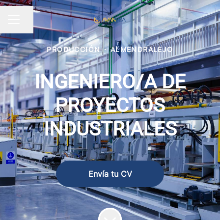
Compartir página
MENÚ DE EMPLEO
PRODUCCIÓN
·
ALMENDRALEJO
INGENIERO/A DE
PROYECTOS
INDUSTRIALES
Envía tu CV